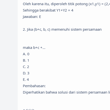
Oleh karena itu, diperoleh titik potong (x1,y1) = (2,
Sehingga berakibat Y1+Y2 = 4
Jawaban: E
2. Jika (b+c, b, c) memenuhi sistem persamaan
maka b+c +…
A. 0
B. 1
C. 2
D. 3
E. 4
Pembahasan:
Diperhatikan bahwa solusi dari sistem persamaan l