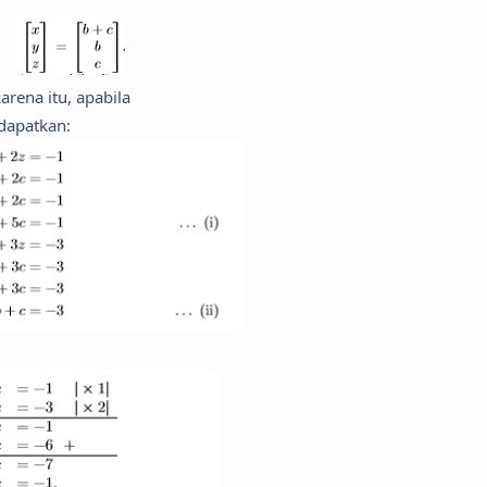
h karena itu, apabila
idapatkan: