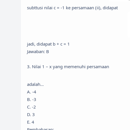
subttusi nilai c = -1 ke persamaan (ii), didapat
jadi, didapat b + c = 1
Jawaban: B
3. Nilai 1 – x yang memenuhi persamaan
adalah…
A. -4
B. -3
C. -2
D. 3
E. 4
Pembahasan: