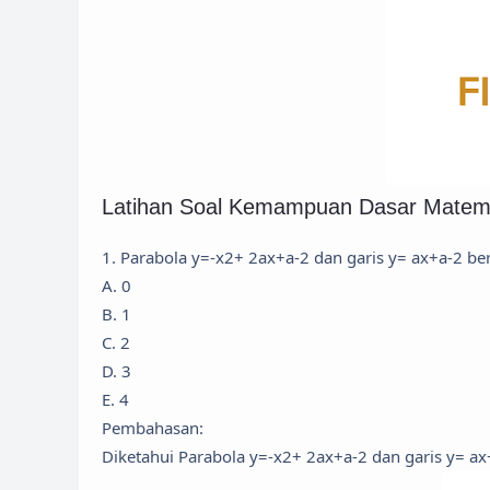
Latihan Soal Kemampuan Dasar Mate
1. Parabola y=-x2+ 2ax+a-2 dan garis y= ax+a-2 b
A. 0
B. 1
C. 2
D. 3
E. 4
Pembahasan:
Diketahui Parabola y=-x2+ 2ax+a-2 dan garis y= a