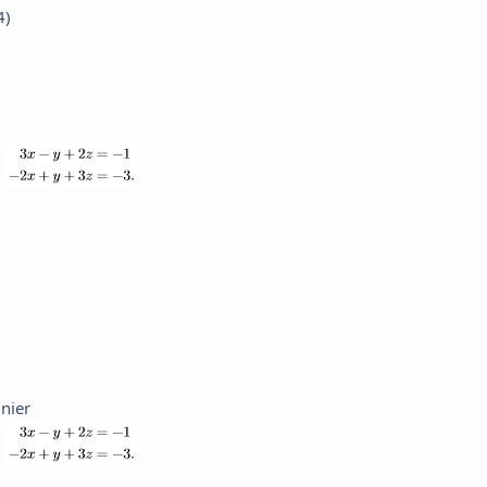
4)
inier