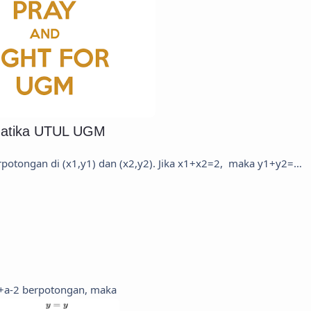
matika UTUL UGM
erpotongan di (x1,y1) dan (x2,y2). Jika x1+x2=2, maka y1+y2=…
x+a-2 berpotongan, maka