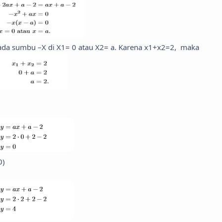
pada sumbu –X di X1= 0 atau X2= a. Karena x1+x2=2, maka
0)