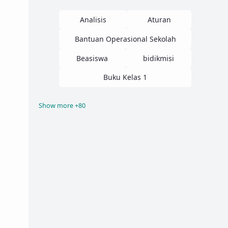
Analisis
Aturan
Bantuan Operasional Sekolah
Beasiswa
bidikmisi
Buku Kelas 1
Show more +80
Buku Kelas 10
Buku Kelas 11
Buku Kelas 12
Buku Kelas 2
Buku Kelas 3
Buku Kelas 4
Buku Kelas 5
Buku Kelas 6
Buku Kelas 7
Buku Kelas 8
Buku Kelas 9
Buku Paket
contoh proposal
CPNS