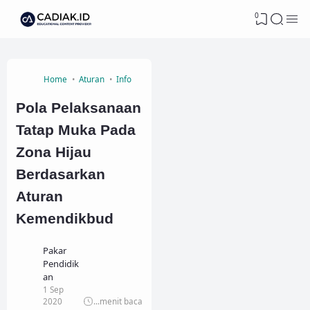
0
Home
Aturan
Info
Pola Pelaksanaan
Tatap Muka Pada
Zona Hijau
Berdasarkan
Aturan
Kemendikbud
Pakar
Pendidik
an
1 Sep
2020
...
menit baca