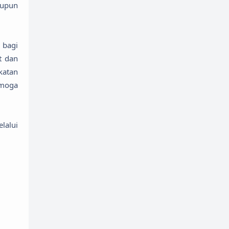
aupun
Kumpulan Soal
Kurikulum
KURIKULUM MERDEKA
 bagi
Lain-lain
Lomba
t dan
Lowongan kerja
LTMPT
katan
emoga
Modul Ajar
News
Panduan
PAUD
pendaftaran
pendidikan
Pengertian
lalui
Pesantren
Proposal
Public Release
RPP
RPP Kelas 1
SBMPTN
Silabus
SIMPKB
SNMPTN
Soal Kelas 1
Soal Kelas 2