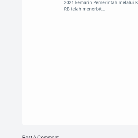
2021 kemarin Pemerintah melalui
RB telah menerbit
2 Mei 2021
Info Terbaru Kisi-Kisi Soal Seleksi PPPK 
25 April 2021
Syarat Pendaftaran P3K 2021 Untuk Gur
Post A Comment