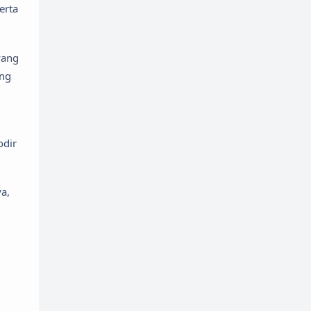
erta
Info CPNS
Info Guru
Info PPPK
Info sertifikasi
yang
Juknis
Juknis BOS
ang
karyailmiah
kbm
Kelas 10
Kelas 11
Kelas 12
Kelas 3
odir
Kelas 4
Kelas 6
Kelas 7
Kelas 8
Kelas 9
KIP
a,
Kumpulan Soal
Kurikulum
KURIKULUM MERDEKA
Lain-lain
Lomba
Lowongan kerja
LTMPT
Modul Ajar
News
Panduan