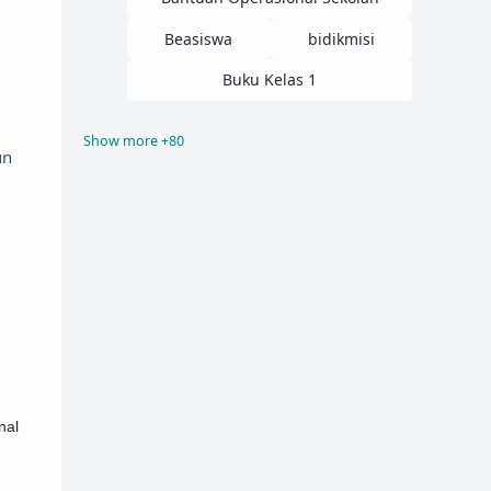
Beasiswa
bidikmisi
Buku Kelas 1
Show more +80
Buku Kelas 10
Buku Kelas 11
un
Buku Kelas 12
Buku Kelas 2
Buku Kelas 3
Buku Kelas 4
Buku Kelas 5
Buku Kelas 6
Buku Kelas 7
Buku Kelas 8
Buku Kelas 9
Buku Paket
contoh proposal
CPNS
nal
Dana Bos
E-PUPNS 2015
Evaluasi
GTK
Info