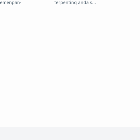
 Kemenpan-
terpenting anda s
1 Mei 2021
2021
Seleksi PPPK Guru Agama 2021 : Syarat Dan
Formasi
20 Maret 2021
u
Info PPPK 2021 : Penyebab Berakhirnya
Perjanjian Kerja