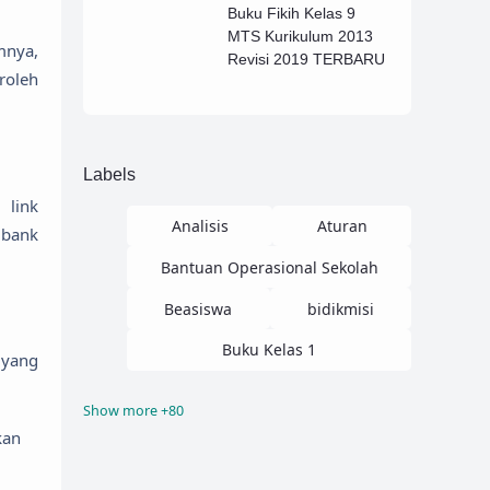
Buku Fikih Kelas 9
MTS Kurikulum 2013
mnya,
Revisi 2019 TERBARU
roleh
Labels
 link
Analisis
Aturan
 bank
Bantuan Operasional Sekolah
Beasiswa
bidikmisi
Buku Kelas 1
 yang
Show more +80
Buku Kelas 10
Buku Kelas 11
kan
Buku Kelas 12
Buku Kelas 2