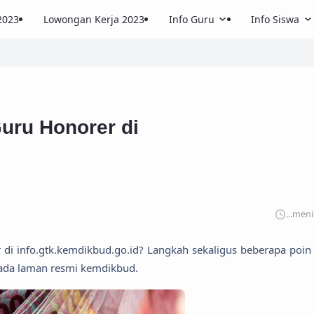
2023
Lowongan Kerja 2023
Info Guru
Info Siswa
uru Honorer di
...
meni
i info.gtk.kemdikbud.go.id? Langkah sekaligus beberapa poin
pada laman resmi kemdikbud.