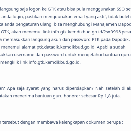
 langsung saja logon ke GTK atau bisa pula menggunakan SSO se
 anda login, pastikan menggunakan email yang aktif, tidak boleh
jika anda pengaturan ulang, bisa menghubungi Manajemen Dapod
 GTK, akan menemui link info.gtk.kemdikbud.go.id/?s=999&pesa
sa memasukkan langsung akun dan password PTK pada Dapodik.
 menemui alamat ptk.datadik.kemdikbud.go.id. Apabila sudah
asukkan username dan password untuk mengetahui bantuan guru
h mengklik link info.gtk.kemdikbud.go.id.
? Apa saja syarat yang harus dipersiapkan? Nah setelah dila
yatakan menerima bantuan guru honorer sebesar Rp 1,8 juta.
an tersebut dengan membawa kelengkapan dokumen berupa :