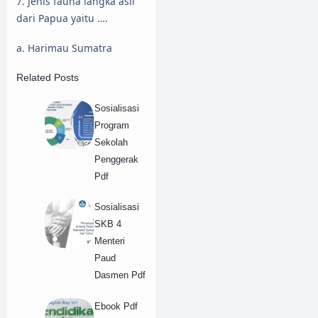
7. Jenis fauna langka asli
dari Papua yaitu ….
a. Harimau Sumatra
Related Posts
Sosialisasi
Program
Sekolah
Penggerak
Pdf
Sosialisasi
SKB 4
Menteri
Paud
Dasmen Pdf
Ebook Pdf