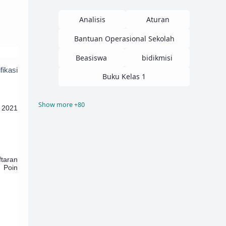
Analisis
Aturan
Bantuan Operasional Sekolah
Beasiswa
bidikmisi
ikasi
Buku Kelas 1
Show more +80
 2021
Buku Kelas 10
Buku Kelas 11
Buku Kelas 12
Buku Kelas 2
Buku Kelas 3
Buku Kelas 4
taran
Buku Kelas 5
Buku Kelas 6
 Poin
Buku Kelas 7
Buku Kelas 8
Buku Kelas 9
Buku Paket
contoh proposal
CPNS