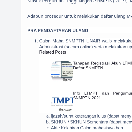
Masuk Perguruan Tinggi Negeri (SBMPTN) 2019," la
Adapun prosedur untuk melakukan daftar ulang MA
P
RA PENDAFTARAN ULANG
Calon Maba SNMPTN UNAIR wajib melakukan pe
Administrasi (secara online) serta melakukan upl
Related Posts
Tahapan Registrasi Akun LTM
Daftar SNMPTN
Info LTMPT dan Pengumu
SNMPTN 2021
Ijazah/surat keterangan lulus (dapat meny
SKHUN / SKHUN Sementara (dapat meny
Akte Kelahiran Calon mahasiswa baru