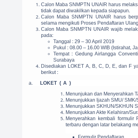
Calon Maba SNMPTN UNAIR harus melaksana
tidak dapat diwakilkan kepada siapapun.
Calon Maba SNMPTN UNAIR harus berpaka
selama mengikuti Proses Pendaftaran Ulang
Calon Maba SNMPTN UNAIR wajib melaksana
pada:
Tanggal : 29 – 30 April 2019
Pukul : 08.00 – 16.00 WIB (Istirahat, 
Tempat : Gedung Airlangga Conventi
Surabaya
Disediakan LOKET A, B, C, D, E, dan F ya
berikut :
a.
LOKET ( A )
Menunjukan dan Menyerahkan 
Menunjukkan Ijazah SMU/ SMK/Su
Menunjukkan SKHUN/SKHUN Sem
Menunjukkan Akte Kelahiran/Sura
Menyerahkan kembali formulir R
terbaru dengan latar belakang me
Formulir Pendaftaran