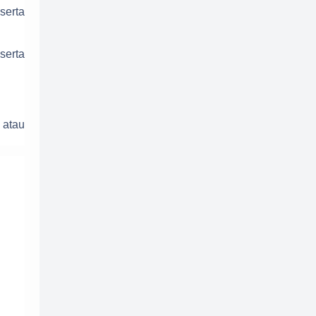
Tips Guru
Tips Komputer
serta
Tips Sukses Ujian
Tutorial
serta
ujian mandiri
Ujian Nasional 2018
Ujian Nasional 2019
UN2016
 atau
UN2017
UN2019
undang-undang
UTBK
Wawasan
Wawasan Umum