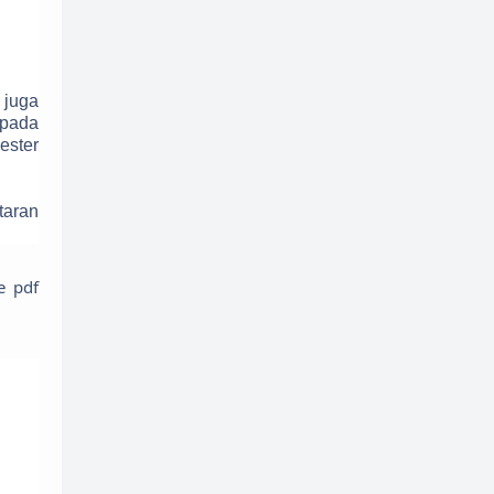
 juga
 pada
ester
taran
e pdf