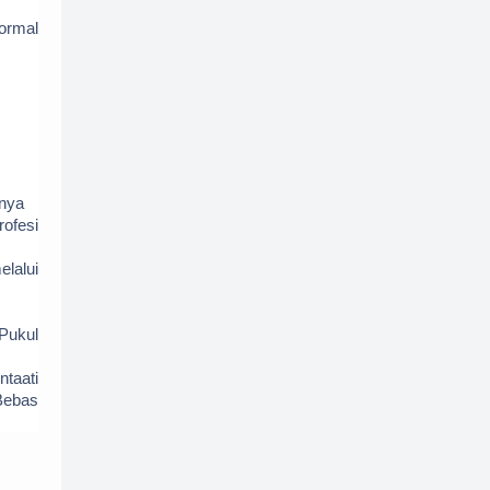
formal
Dana Bos
E-PUPNS 2015
Evaluasi
GTK
Info
Info CPNS
Info Guru
Info PPPK
Info sertifikasi
Juknis
Juknis BOS
anya
ofesi
karyailmiah
kbm
Kelas 10
lalui
Kelas 11
Kelas 12
Kelas 3
Kelas 4
Kelas 6
Kelas 7
Pukul
Kelas 8
Kelas 9
KIP
taati
Bebas
Kumpulan Soal
Kurikulum
KURIKULUM MERDEKA