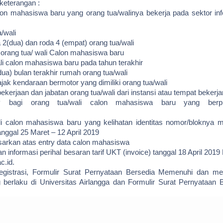
keterangan :
lon mahasiswa baru yang orang tua/walinya bekerja pada sektor in
/wali
2(dua) dan roda 4 (empat) orang tua/wali
orang tua/ wali Calon mahasiswa baru
 calon mahasiswa baru pada tahun terakhir
dua) bulan terakhir rumah orang tua/wali
k kendaraan bermotor yang dimiliki orang tua/wali
ekerjaan dan jabatan orang tua/wali dari instansi atau tempat bekerj
 bagi orang tua/wali calon mahasiswa baru yang berpr
 calon mahasiswa baru yang kelihatan identitas nomor/bloknya me
tanggal 25 Maret – 12 April 2019
sarkan atas entry data calon mahasiswa
rmasi perihal besaran tarif UKT (invoice) tanggal 18 April 2019 
c.id.
istrasi, Formulir Surat Pernyataan Bersedia Memenuhi dan men
 berlaku di Universitas Airlangga dan Formulir Surat Pernyataan 