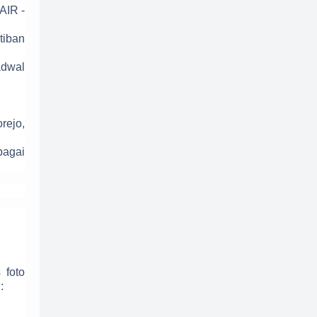
Lain-lain
Lomba
AIR -
Lowongan kerja
LTMPT
tiban
Modul Ajar
News
Panduan
adwal
PAUD
pendaftaran
pendidikan
Pengertian
rejo,
Pesantren
Proposal
bagai
Public Release
RPP
RPP Kelas 1
SBMPTN
Silabus
SIMPKB
SNMPTN
Soal Kelas 1
Soal Kelas 2
Soal Kelas 3
Soal Kelas 4
 foto
:
Soal Kelas 5
Soal Kelas 6