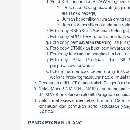
Surat Keterangan dari RT/RW yang berisi 
Pekerjaan Orang tua/wali (bagi ca
atau tidak bekerja)
Jumah kepemilikan rumah orang tua
Jumlah kepemilikan kendaraan roda 
Foto copy KSK (Kartu Susunan Keluarga) 
Foto copy SPPT PBB rumah orang tua/wali
Foto copy pembayaran rekening listrik 2 (
Foto copy STNK dan bukti pembayaran paja
Fotocopy keterangan penghasilan brutto, p
Fotocopy Akta Pendirian dan SIUP
pengusaha/wiraswasta
Foto rumah tampak depan orang tua/wali
website http://regmaba.unair.ac.id, mulai 
Penentuan tarif UKT (Uang Kuliah Tunggal) dida
Calon Maba SNMPTN UNAIR akan mendapatkan info
07.00 WIB melalui website http://regmaba.unair.a
Calon mahasiswa mencetak Formulir Data Reg
ketentuan dan peraturan serta keputusan yang
NAPZA.
PENDAFTARAN ULANG