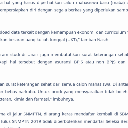
a hal yang harus diperhatikan calon mahasiswa baru (maba) 
mpersiapkan diri dengan segala berkas yang diperlukan samp
load data terkait dengan kemampuan ekonomi dan curriculum v
ukan besaran uang kuliah tunggal (UKT)," tambah Nasih
gram studi di Unair juga membutuhkan surat keterangan sehat
kapi hal tersebut dengan asuransi BPJS atau non BPJS dan 
n surat keterangan sehat dari semua calon mahasiswa. Di anta
gan bebas narkoba. Untuk prodi yang mensyaratkan tidak boleh
kteran, kimia dan farmasi," imbuhnya.
ma di jalur SNMPTN, dilarang keras mendaftar kembali di SB
 lulus SNMPTN 2019 tidak diperbolehkan mendaftar Seleksi Be