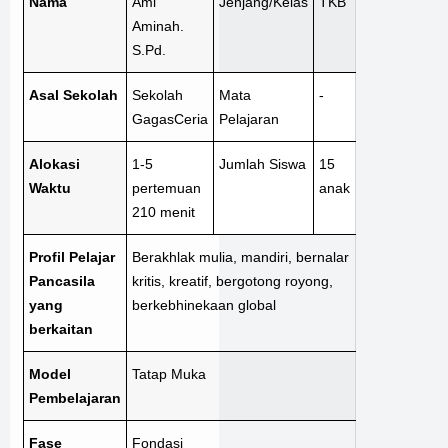
Nama
Ami
Jenjang/Kelas
TKB
Aminah.
S.Pd.
Asal Sekolah
Sekolah
Mata
-
GagasCeria
Pelajaran
Alokasi
1-5
Jumlah Siswa
15
Waktu
pertemuan
anak
210 menit
Profil Pelajar
Berakhlak mulia, mandiri, bernalar
Pancasila
kritis, kreatif, bergotong royong,
yang
berkebhinekaan global
berkaitan
Model
Tatap Muka
Pembelajaran
Fase
Fondasi