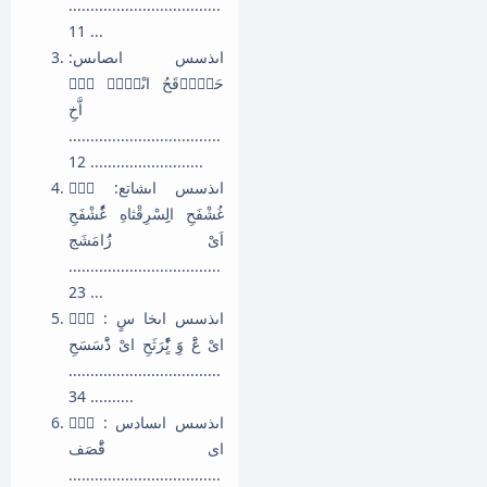
...................................
... 11
اىذسس اىصاىس:
حَذِْٝقَحُ اىْحََٞ اَ٘
اَّخِ
...................................
.......................... 12
اىذسس اىشاتع: فِٜ
غُشْفَحِ الِِسْرِقْثاهِ غَُٗشْفَحِ
اَىْ زَُامَشَج
...................................
... 23
اىذسس اىخا سٍ : فِٜ
اىْ عََْ وََِ نٍََْٗرَثَحِ اىْ ذََْسَسَحِ
...................................
.......... 34
اىذسس اىسادس : فِٜ
اى قََْصَف
...................................