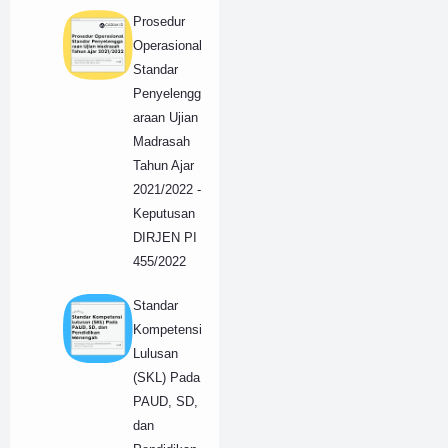
Prosedur
Operasional
Standar
Penyelengg
araan Ujian
Madrasah
Tahun Ajar
2021/2022 -
Keputusan
DIRJEN PI
455/2022
Standar
Kompetensi
Lulusan
(SKL) Pada
PAUD, SD,
dan